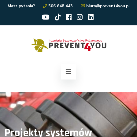
Masz pytania?
506 648 443
biuro@prevent4you.pl
Projekty systemów