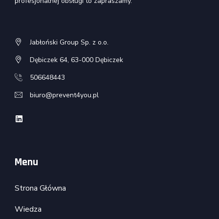
profesjonalnej obsługi to zapraszamy.
Jabłoński Group Sp. z o.o.
Dębiczek 64, 63-000 Dębiczek
506648443
biuro@prevent4you.pl
Menu
Strona Główna
Wiedza