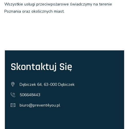
Wszystkie usługi przeciwpożarowe świadczymy na terenie
Poznania oraz okolicznych miast.
Skontaktuj Się
Dębiczek 64, 63-000 Dębiczek
506648443
biuro@prevent4you.pl