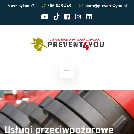
Masz pytania?
506 648 443
biuro@prevent4you.pl
Usługi przeciwpożarowe