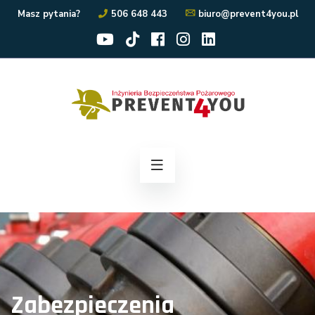
Masz pytania?
506 648 443
biuro@prevent4you.pl
Zabezpieczenia