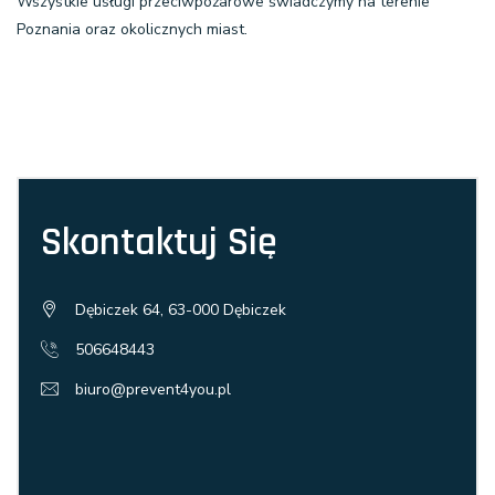
Wszystkie usługi przeciwpożarowe świadczymy na terenie
Poznania oraz okolicznych miast.
Skontaktuj Się
Dębiczek 64, 63-000 Dębiczek
506648443
biuro@prevent4you.pl