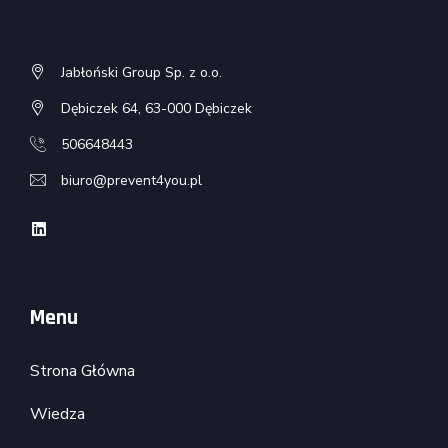
Jabłoński Group Sp. z o.o.
Dębiczek 64, 63-000 Dębiczek
506648443
biuro@prevent4you.pl
Menu
Strona Główna
Wiedza