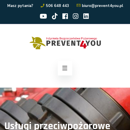
Masz pytania?
506 648 443
biuro@prevent4you.pl
Usługi przeciwpożarowe