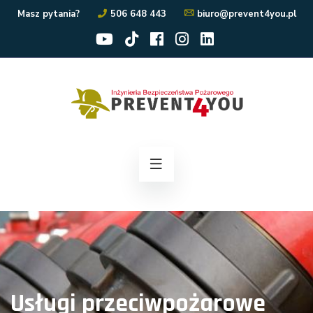
Masz pytania?
506 648 443
biuro@prevent4you.pl
Usługi przeciwpożarowe