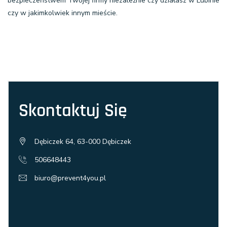
bezpieczeństwem Twojej firmy niezależnie czy działasz w Lubinie
czy w jakimkolwiek innym mieście.
Skontaktuj Się
Dębiczek 64, 63-000 Dębiczek
506648443
biuro@prevent4you.pl