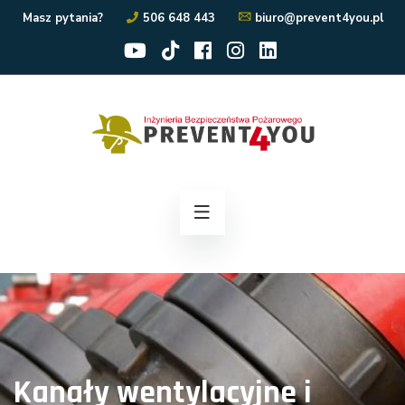
Masz pytania?
506 648 443
biuro@prevent4you.pl
Kanały wentylacyjne i