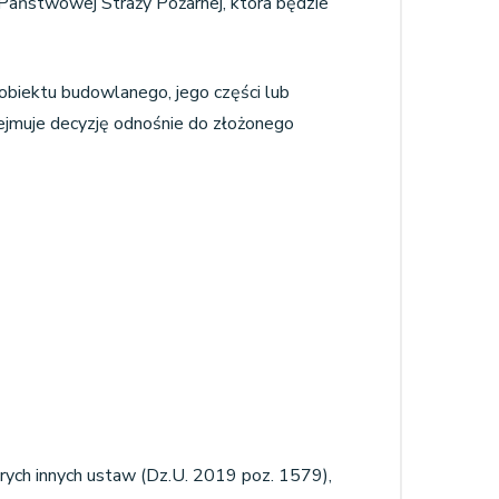
aństwowej Straży Pożarnej, która będzie
 obiektu budowlanego, jego części lub
jmuje decyzję odnośnie do złożonego
órych innych ustaw (Dz.U. 2019 poz. 1579),