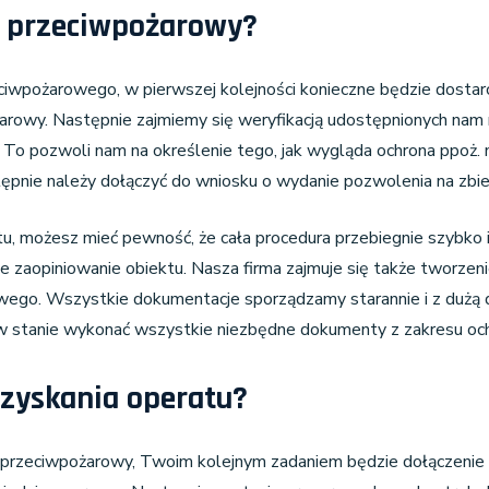
 przeciwpożarowy?
eciwpożarowego, w pierwszej kolejności konieczne będzie dostar
arowy. Następnie zajmiemy się weryfikacją udostępnionych nam 
 To pozwoli nam na określenie tego, jak wygląda ochrona ppoż. n
tępnie należy dołączyć do wniosku o wydanie pozwolenia na zbi
tu, możesz mieć pewność, że cała procedura przebiegnie szybko
zaopiniowanie obiektu. Nasza firma zajmuje się także tworzen
owego. Wszystkie dokumentacje sporządzamy starannie i z dużą d
w stanie wykonać wszystkie niezbędne dokumenty z zakresu oc
zyskania operatu?
 przeciwpożarowy, Twoim kolejnym zadaniem będzie dołączenie 