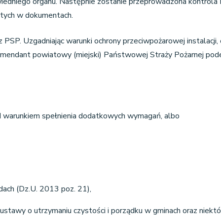
edniego organu. Następnie zostanie przeprowadzona kontrola P
artych w dokumentach.
 PSP. Uzgadniając warunki ochrony przeciwpożarowej instalacji,
mendant powiatowy (miejski) Państwowej Straży Pożarnej pode
d warunkiem spełnienia dodatkowych wymagań, albo
dach (Dz.U. 2013 poz. 21),
 ustawy o utrzymaniu czystości i porządku w gminach oraz niekt