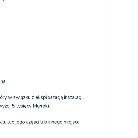
 na
 w związku z eksploatacją instalacji
yżej 5 tysięcy Mg/rok).
ktu lub jego części lub innego miejsca