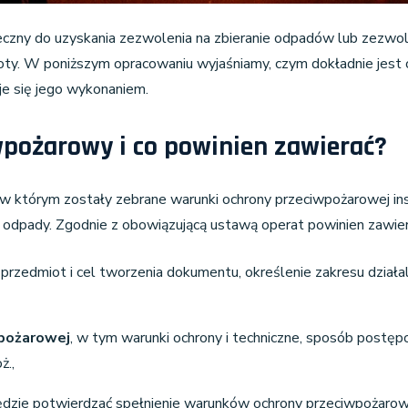
zny do uzyskania zezwolenia na zbieranie odpadów lub zezwol
y. W poniższym opracowaniu wyjaśniamy, czym dokładnie jest o
e się jego wykonaniem.
wpożarowy i co powinien zawierać?
tórym zostały zebrane warunki ochrony przeciwpożarowej instala
odpady. Zgodnie z obowiązującą ustawą operat powinien zawier
ak przedmiot i cel tworzenia dokumentu, określenie zakresu działa
wpożarowej
, w tym warunki ochrony i techniczne, sposób postę
ż.,
będzie potwierdzać spełnienie warunków ochrony przeciwpożarow