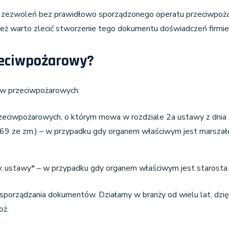
h zezwoleń bez prawidłowo sporządzonego operatu przeciwpoż
też warto zlecić stworzenie tego dokumentu doświadczeń firmie, 
zeciwpożarowy?
ów przeciwpożarowych:
eciwpożarowych, o którym mowa w rozdziale 2a ustawy z dnia 24
 869 ze zm.) – w przypadku gdy organem właściwym jest marsza
ww. ustawy* – w przypadku gdy organem właściwym jest starosta
o sporządzania dokumentów. Działamy w branży od wielu lat, d
oż.